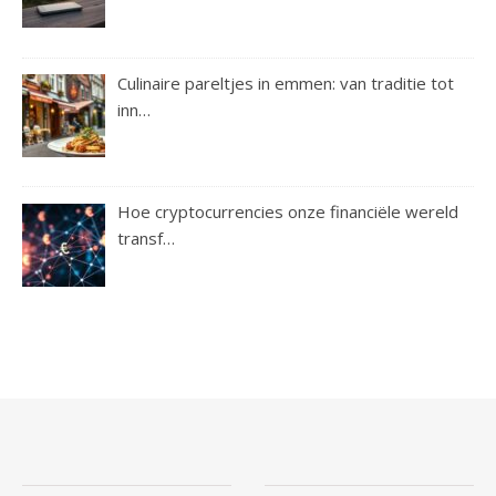
Culinaire pareltjes in emmen: van traditie tot
inn…
Hoe cryptocurrencies onze financiële wereld
transf…