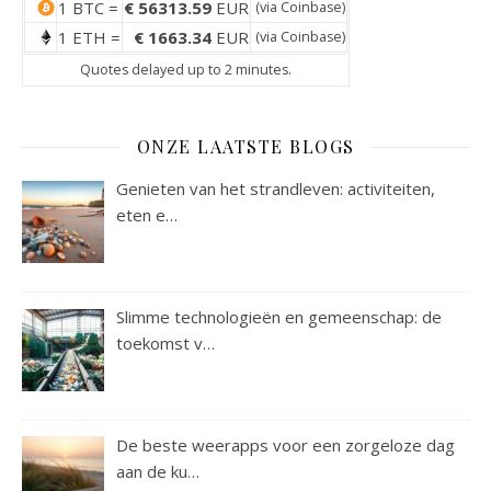
1 BTC =
€ 56313.59
EUR
(via
Coinbase
)
1 ETH =
€ 1663.34
EUR
(via
Coinbase
)
Quotes delayed up to 2 minutes.
ONZE LAATSTE BLOGS
Genieten van het strandleven: activiteiten,
eten e…
Slimme technologieën en gemeenschap: de
toekomst v…
De beste weerapps voor een zorgeloze dag
aan de ku…