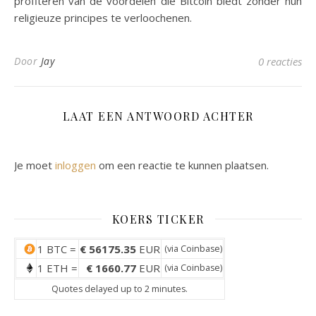
profiteren van de voordelen die Bitcoin biedt zonder hun
religieuze principes te verloochenen.
Door
Jay
0 reacties
LAAT EEN ANTWOORD ACHTER
Je moet
inloggen
om een reactie te kunnen plaatsen.
KOERS TICKER
1 BTC =
€ 56175.35
EUR
(via
Coinbase
)
1 ETH =
€ 1660.77
EUR
(via
Coinbase
)
Quotes delayed up to 2 minutes.