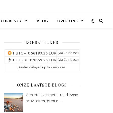
OCURRENCY
BLOG
OVER ONS
KOERS TICKER
1 BTC =
€ 56187.36
EUR
(via
Coinbase
)
1 ETH =
€ 1659.26
EUR
(via
Coinbase
)
Quotes delayed up to 2 minutes.
ONZE LAATSTE BLOGS
Genieten van het strandleven:
activiteiten, eten e…