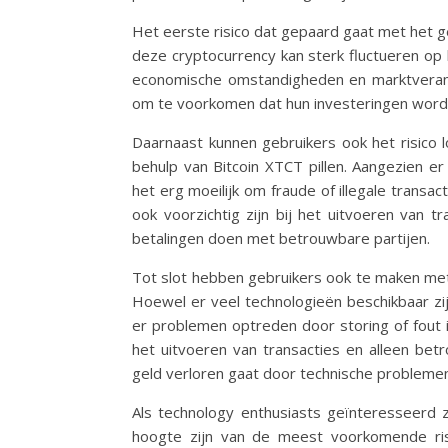
Het eerste risico dat gepaard gaat met het gebr
deze cryptocurrency kan sterk fluctueren op 
economische omstandigheden en marktverand
om te voorkomen dat hun investeringen worde
Daarnaast kunnen gebruikers ook het risico lo
behulp van Bitcoin XTCT pillen. Aangezien er 
het erg moeilijk om fraude of illegale transa
ook voorzichtig zijn bij het uitvoeren van tr
betalingen doen met betrouwbare partijen.
Tot slot hebben gebruikers ook te maken met 
Hoewel er veel technologieën beschikbaar zijn
er problemen optreden door storing of fout in
het uitvoeren van transacties en alleen be
geld verloren gaat door technische problemen
Als technology enthusiasts geïnteresseerd zi
hoogte zijn van de meest voorkomende risi