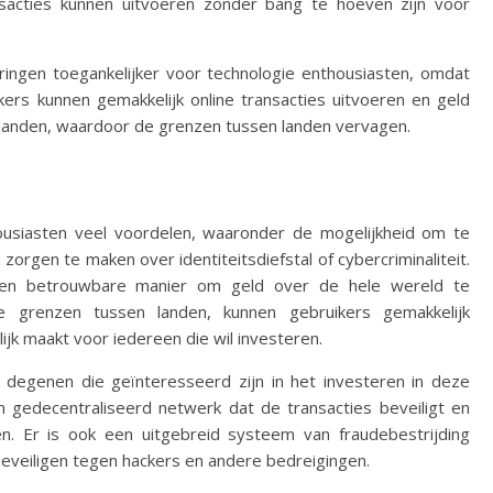
nsacties kunnen uitvoeren zonder bang te hoeven zijn voor
eringen toegankelijker voor technologie enthousiasten, omdat
kers kunnen gemakkelijk online transacties uitvoeren en geld
landen, waardoor de grenzen tussen landen vervagen.
housiasten veel voordelen, waaronder de mogelijkheid om te
zorgen te maken over identiteitsdiefstal of cybercriminaliteit.
 een betrouwbare manier om geld over de hele wereld te
 grenzen tussen landen, kunnen gebruikers gemakkelijk
ijk maakt voor iedereen die wil investeren.
or degenen die geïnteresseerd zijn in het investeren in deze
en gedecentraliseerd netwerk dat de transacties beveiligt en
en. Er is ook een uitgebreid systeem van fraudebestrijding
eveiligen tegen hackers en andere bedreigingen.