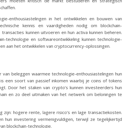
gers moeten kritisch de markt bestuderen en strategisch
chaffen.
ogie-enthousiastelingen in het ontwikkelen en bouwen van
 technische kennis en vaardigheden nodig om blockchain-
 transacties kunnen uitvoeren en hun activa kunnen beheren.
ain-technologie en softwareontwikkeling kunnen technologie-
ren aan het ontwikkelen van cryptocurrency-oplossingen.
er van beleggen waarmee technologie-enthousiastelingen hun
is een soort van passief inkomen waarbij je coins of tokens
ngt. Door het staken van crypto’s kunnen investeerders hun
kchain en zo deel uitmaken van het netwerk om beloningen te
 zijn: hogere rente, lagere risico’s en lage transactiekosten.
 hun investering vermenigvuldigen, terwijl ze tegelijkertijd
van blockchain-technologie.