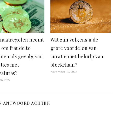
maatregelen neemt
Wat zijn volgens u de
o om fraude te
grote voordelen van
men als gevolg van
curatie met behulp van
cties met
blockchain?
november 10, 2022
valutas?
6, 2022
N ANTWOORD ACHTER