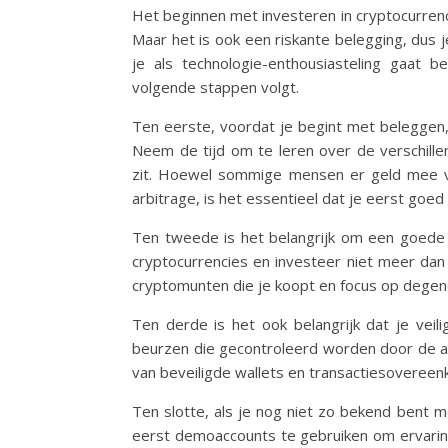
Het beginnen met investeren in cryptocurrency
Maar het is ook een riskante belegging, dus
je als technologie-enthousiasteling gaat b
volgende stappen volgt.
Ten eerste, voordat je begint met beleggen, 
Neem de tijd om te leren over de verschille
zit. Hoewel sommige mensen er geld mee v
arbitrage, is het essentieel dat je eerst goe
Ten tweede is het belangrijk om een goede 
cryptocurrencies en investeer niet meer dan
cryptomunten die je koopt en focus op degene
Ten derde is het ook belangrijk dat je vei
beurzen die gecontroleerd worden door de aut
van beveiligde wallets en transactiesoveree
Ten slotte, als je nog niet zo bekend bent m
eerst demoaccounts te gebruiken om ervarin