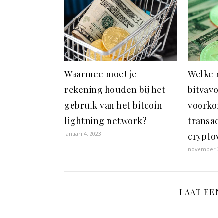
Waarmee moet je
Welke 
rekening houden bij het
bitvav
gebruik van het bitcoin
voorko
lightning network?
transa
januari 4, 2023
crypto
november 2
LAAT EE