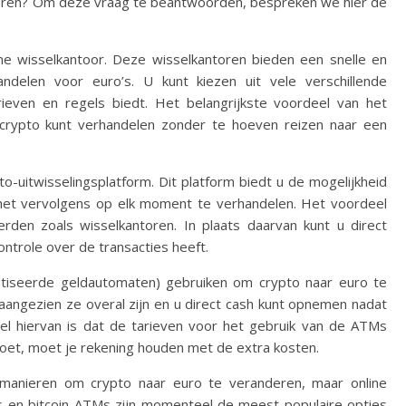
eren? Om deze vraag te beantwoorden, bespreken we hier de
ine wisselkantoor. Deze wisselkantoren bieden een snelle en
ndelen voor euro’s. U kunt kiezen uit vele verschillende
arieven en regels biedt. Het belangrijkste voordeel van het
 crypto kunt verhandelen zonder te hoeven reizen naar een
o-uitwisselingsplatform. Dit platform biedt u de mogelijkheid
het vervolgens op elk moment te verhandelen. Het voordeel
derden zoals wisselkantoren. In plaats daarvan kunt u direct
ntrole over de transacties heeft.
atiseerde geldautomaten) gebruiken om crypto naar euro te
angezien ze overal zijn en u direct cash kunt opnemen nadat
el hiervan is dat de tarieven voor het gebruik van de ATMs
s doet, moet je rekening houden met de extra kosten.
 manieren om crypto naar euro te veranderen, maar online
ms en bitcoin-ATMs zijn momenteel de meest populaire opties