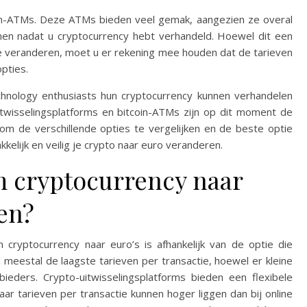
oin-ATMs. Deze ATMs bieden veel gemak, aangezien ze overal
emen nadat u cryptocurrency hebt verhandeld. Hoewel dit een
te veranderen, moet u er rekening mee houden dat de tarieven
opties.
echnology enthusiasts hun cryptocurrency kunnen verhandelen
uitwisselingsplatforms en bitcoin-ATMs zijn op dit moment de
 om de verschillende opties te vergelijken en de beste optie
akkelijk en veilig je crypto naar euro veranderen.
m cryptocurrency naar
ren?
 cryptocurrency naar euro’s is afhankelijk van de optie die
meestal de laagste tarieven per transactie, hoewel er kleine
nbieders. Crypto-uitwisselingsplatforms bieden een flexibele
r tarieven per transactie kunnen hoger liggen dan bij online