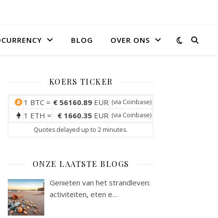
OCURRENCY
BLOG
OVER ONS
KOERS TICKER
1 BTC =
€ 56160.89
EUR
(via
Coinbase
)
1 ETH =
€ 1660.35
EUR
(via
Coinbase
)
Quotes delayed up to 2 minutes.
ONZE LAATSTE BLOGS
Genieten van het strandleven:
activiteiten, eten e…