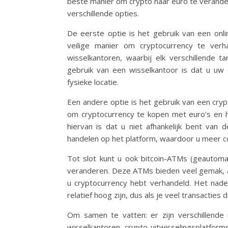
beste manier om crypto naar euro te verand
verschillende opties.
De eerste optie is het gebruik van een onl
veilige manier om cryptocurrency te verha
wisselkantoren, waarbij elk verschillende t
gebruik van een wisselkantoor is dat u uw
fysieke locatie.
Een andere optie is het gebruik van een crypt
om cryptocurrency te kopen met euro’s en 
hiervan is dat u niet afhankelijk bent van 
handelen op het platform, waardoor u meer co
Tot slot kunt u ook bitcoin-ATMs (geautom
veranderen. Deze ATMs bieden veel gemak, a
u cryptocurrency hebt verhandeld. Het nade
relatief hoog zijn, dus als je veel transactie
Om samen te vatten: er zijn verschillende
wisselkantoren, crypto-uitwisselingsplatfor