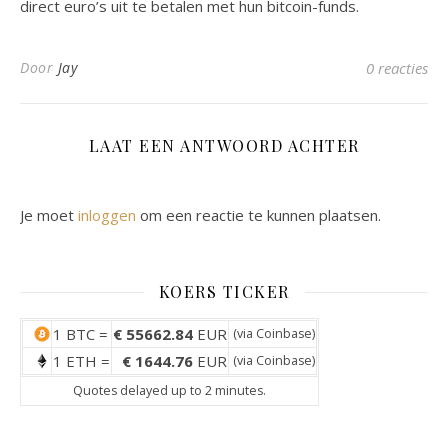
direct euro’s uit te betalen met hun bitcoin-funds.
Door
Jay
0 reacties
LAAT EEN ANTWOORD ACHTER
Je moet
inloggen
om een reactie te kunnen plaatsen.
KOERS TICKER
1 BTC =
€ 55662.84
EUR
(via
Coinbase
)
1 ETH =
€ 1644.76
EUR
(via
Coinbase
)
Quotes delayed up to 2 minutes.