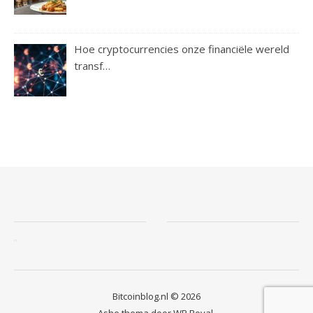
Hoe cryptocurrencies onze financiële wereld
transf…
Bitcoinblog.nl © 2026
Ashe thema door
WP Royal
.