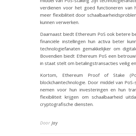
middel van PoS-staking zijn technologiefanat
verdienen voor het goed functioneren van h
meer flexibiliteit door schaalbaarheidsprob
kunnen verwerken.
Daarnaast biedt Ethereum PoS ook betere bev
financiële instellingen hun activa beter k
technologiefanaten gemakkelijker om digital
Bovendien biedt Ethereum PoS een betrouwbare
in staat stelt om betalingstransacties veilig en
Kortom, Ethereum Proof of Stake (P
blockchaintechnologie. Door middel van PoS-
nemen voor hun investeringen en hun transa
flexibiliteit krijgen om schaalbaarheid ui
cryptografische diensten.
Door
Jay