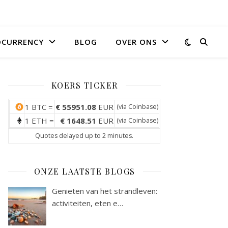
OCURRENCY
BLOG
OVER ONS
KOERS TICKER
1 BTC =
€ 55951.08
EUR
(via
Coinbase
)
1 ETH =
€ 1648.51
EUR
(via
Coinbase
)
Quotes delayed up to 2 minutes.
ONZE LAATSTE BLOGS
Genieten van het strandleven:
activiteiten, eten e…