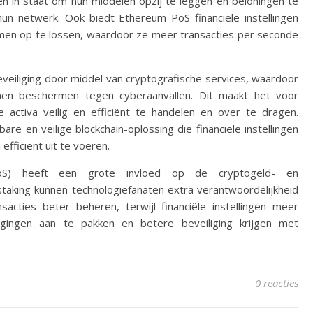
en in staat om hun middelen opzij te leggen en beloningen te
un netwerk. Ook biedt Ethereum PoS financiële instellingen
lemen op te lossen, waardoor ze meer transacties per seconde
eiliging door middel van cryptografische services, waardoor
unnen beschermen tegen cyberaanvallen. Dit maakt het voor
e activa veilig en efficiënt te handelen en over te dragen.
 en veilige blockchain-oplossing die financiële instellingen
 efficiënt uit te voeren.
oS) heeft een grote invloed op de cryptogeld- en
staking kunnen technologiefanaten extra verantwoordelijkheid
cties beter beheren, terwijl financiële instellingen meer
tdagingen aan te pakken en betere beveiliging krijgen met
0 reacties