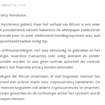
januari 24, 2023
rency Revolution
 mysterieus gebied, maar het verhaal van Bitcoin is een waar
de pseudonieme Satoshi Nakamoto de whitepaper publiceerde
ecentrale peer-to-peer elektronisch betalingssysteem was, wat
jvoorbeeld banken nodig zijn.
e enthousiastelingen. Het was eenvoudig te gebruiken en het
ologie, waardoor transacties snel, veilig, anoniem en zonder
konden worden. Er was geen centrale autoriteit die controle
ikers hun financiële privacy konden behouden.
telingen die Bitcoin omarmden. Al snel begonnen mensen hun
tstond een actieve markt voor cryptocurrency handelaren. De
n en mensen begonnen ook andere cryptocurrencies te omarmen.
stream geworden en de technologie achter het systeem wordt
groepen mensen.