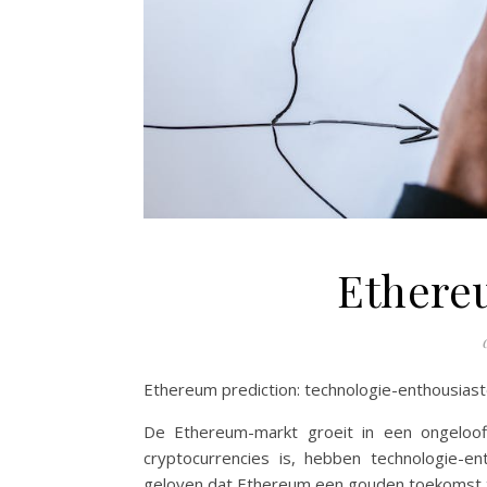
Ethere
Ethereum prediction: technologie-enthousias
De Ethereum-markt groeit in een ongeloo
cryptocurrencies is, hebben technologie-e
geloven dat Ethereum een gouden toekomst 