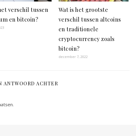
het verschil tussen
Wat is het grootste
um en bitcoin?
verschil tussen altcoins
023
en traditionele
cryptocurrency zoals
bitcoin?
december 7, 2022
N ANTWOORD ACHTER
aatsen.