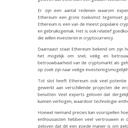
Er zijn een aantal redenen waarom expert
Ethereum een grote toekomst tegemoet gaat
Ethereum is een van de meest populaire cryp
en gebruiksgemak. Het is ook relatief goed
die willen investeren in cryptocurrency.
Daarnaast staat Ethereum bekend om zijn ho
het mogelijk om snel, veilig en betrou
betrouwbaarheid van de cryptomarkt als gehe
op zoek zijn naar veilige investeringsmogeli
Tot slot heeft Ethereum ook veel potenti
gewerkt aan verschillende projecten die er
benutten. Veel experts geloven dat dergel
kunnen verhogen, waardoor technologie-entho
Hoewel niemand precies kan voorspellen hoe de
enthousiasten hebben veel vertrouwen in d
geloven dat dit een goede manier is om geld