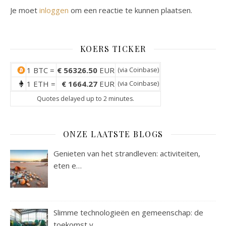
Je moet
inloggen
om een reactie te kunnen plaatsen.
KOERS TICKER
1 BTC =
€ 56326.50
EUR
(via
Coinbase
)
1 ETH =
€ 1664.27
EUR
(via
Coinbase
)
Quotes delayed up to 2 minutes.
ONZE LAATSTE BLOGS
Genieten van het strandleven: activiteiten,
eten e…
Slimme technologieën en gemeenschap: de
toekomst v…